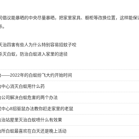
司倡议能暴晒的中央尽量暴晒，把家里家具、橱柜等改换位置，这样能保
杀。
灭治四害有些人为什么特别容易招蚊子咬
杀灭白蚁，防治白蚁进入家里的途径
——2022年的白蚁纷飞大约开始时间
治中心消灭白蚁用什么药
治公司解决白蚁危害的两个办法
鼠中心8招驱鼠办法教你赶走家里的老鼠
防治站屋里灭治白蚁喷什么有效果
治所白蚁最喜欢在白天还是晚上活动