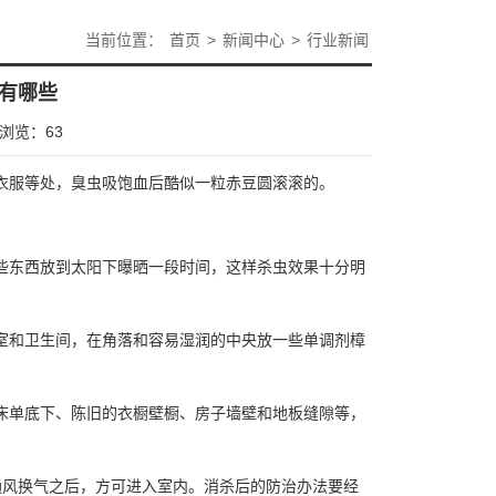
当前位置：
首页
>
新闻中心
>
行业新闻
有哪些
浏览：
63
衣服等处，臭虫吸饱血后酷似一粒赤豆圆滚滚的。
些东西放到太阳下曝晒一段时间，这样杀虫效果十分明
室和卫生间，在角落和容易湿润的中央放一些单调剂樟
床单底下、陈旧的衣橱壁橱、房子墙壁和地板缝隙等，
通风换气之后，方可进入室内。消杀后的防治办法要经