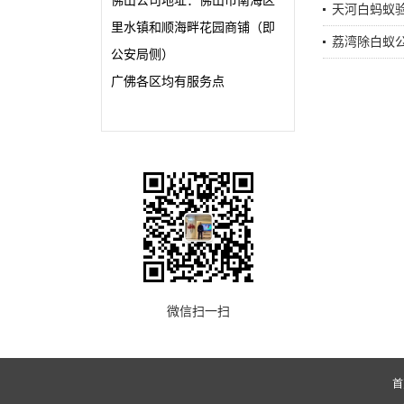
佛山公司地址：佛山市南海区
天河白蚂蚁
里水镇和顺海畔花园商铺（即
荔湾除白蚁
公安局侧）
广佛各区均有服务点
微信扫一扫
首