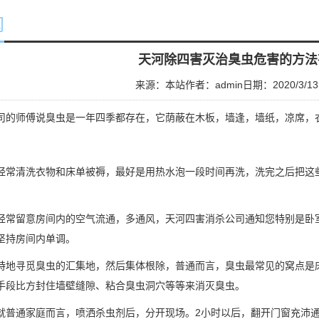
闻
天河除四害灭治臭虫危害的方法
来源：本站
作者：admin
日期：2020/3/13
司
的师傅说臭虫是一年四季都存在，它荫蔽在木板，墙逢，墙纸，凉席，
法：
经常清洗衣物和床单被褥，最好是用热水泡一段时间再洗，洗完之后把这
经常留意房间内的空气流通，多通风，
天河四害消杀
公司通知您特别是卧
坚持房间内单调。
特地寻觅臭虫的汇集地，然后集体根除，普通而言，
臭虫
最常见的窝点是
手段比方封住墙壁缝隙、粘合臭虫洞穴等等来消灭臭虫。
就普通家庭而言，喷洒杀虫剂后，分开现场。2小时以后，翻开门窗充沛