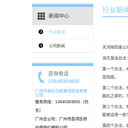
行业新
新闻中心
行业新闻
{$ClassName_en}
公司新闻
天河除四害公
消灭臭虫办
第一个办法，
咨询电话
显彻底。
13640303655
第二个办法，
广州市益伦白蚁害虫防治有限
公司
脑丸之类的，
服务热线：13640303655（刘
第三个办法，
生）
能够运用一些
广州总公司：广州市荔湾区桥
第四个办法，
中南路红楼街10号