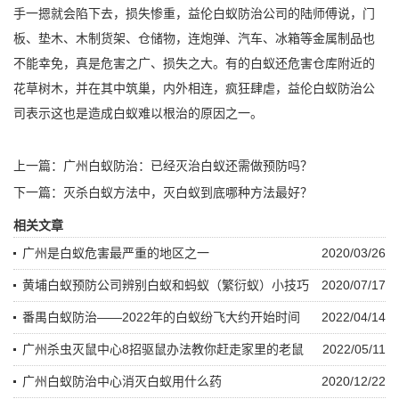
手一摁就会陷下去，
损失惨重
，益伦
白蚁防治
公司的陆师傅说，门
板、垫木、木制货架、仓储物，连炮弹、汽车、冰箱等金属制品也
不能幸免，真是危害之广、损失之大。有的白蚁还危害仓库附近的
花草树木，并在其中筑巢，内外相连，疯狂肆虐，益伦白蚁防治公
司表示这也是造成白蚁
难以根治
的原因之一。
上一篇：
广州白蚁防治：已经灭治白蚁还需做预防吗？
下一篇：
灭杀白蚁方法中，灭白蚁到底哪种方法最好？
相关文章
广州是白蚁危害最严重的地区之一
2020/03/26
黄埔白蚁预防公司辨别白蚁和蚂蚁（繁衍蚁）小技巧
2020/07/17
番禺白蚁防治——2022年的白蚁纷飞大约开始时间
2022/04/14
广州杀虫灭鼠中心8招驱鼠办法教你赶走家里的老鼠
2022/05/11
广州白蚁防治中心消灭白蚁用什么药
2020/12/22