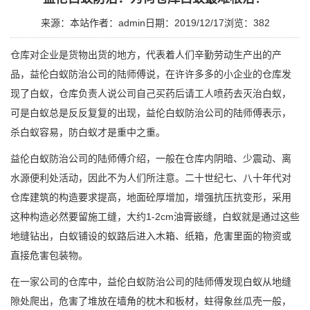
来源：本站
作者：admin
日期：2019/12/17
浏览：
382
仓库对企业是货物出货的地方，代表着人们辛勤劳动生产出的产
品，
益伦白蚁
防治公司的陆师傅说，在许许多多的小企业的仓库发
现了白蚁，仓库负责人说公司自己买药后请工人喷药去灭治白蚁，
可是白蚁总是反反复复的出现，益伦
白蚁防治
公司的陆师傅表示，
杀白蚁容易，防白蚁才是重中之重。
益伦白蚁防治
公司的陆师傅介绍，一般在
仓库内阴暗
、
少震动
、
离
水源便利
处活动，因此不为人们所注意。二十世纪七、八十年代对
仓库建筑的构造要求提高，地面砼厚增加，增强抗压抗变形，采用
这种构造必然要留施工缝，大约1-2cm油膏嵌缝，白蚁就是通过这些
地缝钻出，
白蚁铺设
的蚁路后进入木箱、纸箱，危害里面的物资或
直接危害包装物。
在一家公司的仓库中，益伦白蚁防治公司的陆师傅发现白蚁从地缝
隙处爬出，危害了堆放在墙角的枕木和板材，蛀得象丝瓜壳一般，