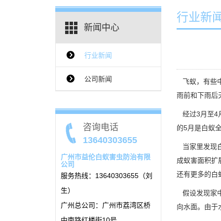
行业新
新闻中心
行业新闻
{$ClassName_en}
公司新闻
飞蚁，有些中
雨前和下雨后
经过3月至4
咨询电话
的5月是白蚁
13640303655
当家里发现白
广州市益伦白蚁害虫防治有限
成蚁害面积扩
公司
还有更多的白
服务热线：13640303655（刘
生）
假设发现家中
广州总公司：广州市荔湾区桥
向水面。由于
中南路红楼街10号