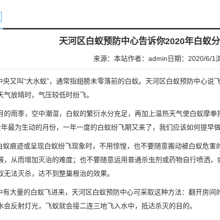
闻
天河区白蚁预防中心告诉你2020年白蚁
来源：本站
作者：admin
日期：2020/6/1
央又叫“大水蚁”，通常指翅膀未零落前的白蚁。
天河区白蚁预防中心
说飞
天气放晴时，气压较低时纷飞。
月的雨季，空中潮湿，白蚁的繁衍水分充足，再加上温热天气使白蚁摩拳
全年最为生动的月份，一年一度的白蚁纷飞期又来了，我们应该如何提早做
蚁痕迹或呈现白蚁纷飞现象时，不用惊惶，也不要随意搬动被白蚁危害
展，从而增加
灭治
的难度；也不要随意运用普通杀虫剂或药物自行喷洒，
蚁无法灭杀，达不到整巢根治的效果。
有大量的白蚁飞进来，天河区白蚁预防中心可采取这种方法：翻开房间
水会反射灯光，飞蚁就会接二连三地飞入水中，抵达杀灭的目的。