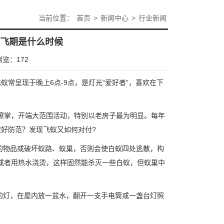
当前位置：
首页
>
新闻中心
>
行业新闻
分飞期是什么时候
浏览：
172
蚁常呈现于晚上6点-9点，是灯光“爱好者”，喜欢在下
擦掌，开端大范围活动，特别以老房子最为明显。每年
好防范？发现飞蚁又如何对付?
的物品或破坏蚁路、蚁巢，否则会使白蚁四处逃散，构
或者用热水浇烫，这样固然能杀灭一些白蚁，但蚁巢中
的灯，在屋内放一盆水，翻开一支手电筒或一盏台灯照