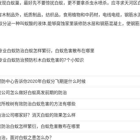
发现
白蚁巢
，最好先不要惊扰白蚁，更不要拿杀虫水喷杀，应寻求天河区
木制品外，纸质制品，纺织品，食用植物和中药材，电线电缆，钢筋水
蚁分泌一种叫蚁酸的液体,能够腐蚀家里装修防水层和钢筋混凝土，使钢
专业白蚁防治白蚁怎样繁衍，白蚁危害散布在哪里
专业白蚁防治预防杉木白蚁危害的7个小知识
防中心告诉你2020年白蚁分飞期是什么时候
蚁公司怎么做好白蚁高发前期的防治
蚁所桉树有效防治白蚁危害的方法有哪些
防治公司哪家好？消灭白蚁的效果怎么样
蚁防治白蚁怎样繁衍，白蚁危害散布在哪里
防治，面对白蚁之患怎么办？