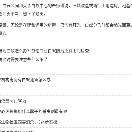
。白云区
同和灭杀白蚁
中心的严师傅说，旧城改造或新征土地建房，地基
蚁消灭干净，留下了隐患。
要素，无论是在建和运用的房屋，只需有灯光，白蚁分飞时都会趋光而至
巢穴。
出现白蚁怎么办？益伦专业白蚁防治免费上门检查
防治时需要注意些什么细节
蚁机构电房有白蚁危害怎么办
蚁最高罚30万
中心灭蟑螂用什么牌子的杀虫剂最有效
害生物社区四害消杀，分4步实操