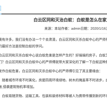
闻
白云区同和灭治白蚁：白蚁是怎么在家
来源：本站
作者：admin
日期：2020/1/16
境有许多，我们没有办法一个个去肃清，
白云区同和灭杀白蚁中心
的严师
的最好方法是控制白蚁的学问。
白云区同和灭杀白蚁中心说白蚁危害是怎样产生的？好端端的房子，白蚁
们？白云区同和灭杀白蚁中心的严师傅就带大家深化的了解一下白蚁这
发作
白蚁危害
，白云区同和灭杀白蚁中心的严师傅引见了其主要缘由：
，随着城市环境不时美化，房屋四周环境绿地、树木的掩盖率不时进步，
散,侵袭建筑物机率增加。
，白蚁易随货物、运输工具、包装和装修材料等被人为携带传播到新的环