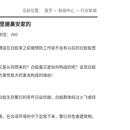
当前位置：
首页
>
新闻中心
>
行业新闻
里建巢安家的
浏览：
260
傅说在白蚁来之前做预防工作就不会有以后的白蚁蚁患
又是从何而来的？白蚁巢又是如何构成的呢？呈现白蚁
种危害性极大的害虫构成的缘由！
白蚁生存繁衍的条件日益优越，白蚁群体经过火飞或经
境，在合适环境的中下定居下来，繁衍并危害建筑物。