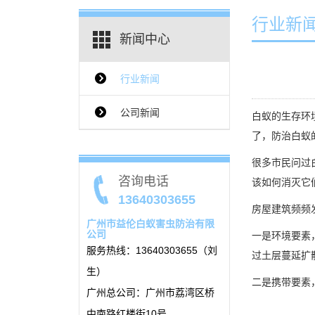
行业新
新闻中心
行业新闻
{$ClassName_en}
公司新闻
白蚁的生存环
了，防治白蚁
很多市民问过
咨询电话
该如何消灭它
13640303655
房屋建筑频频
广州市益伦白蚁害虫防治有限
公司
一是环境要素
服务热线：13640303655（刘
过土层蔓延扩
生）
二是携带要素
广州总公司：广州市荔湾区桥
中南路红楼街10号