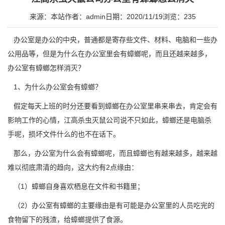
来源：本站
作者：admin
日期：2020/11/19
浏览：
235
办公室是办公的中央，普通都是寄存些文件、材料、电脑和一些办
公用品等，但是为什么在办公室里会有蟑螂呢，而且还越来越多，
办公室有蟑螂怎样消灭？
1、为什么办公室会有蟑螂？
假定每天上班的时分还要看到蟑螂在办公室里串来串去，肯定会有
影响工作的心情，
江高杀虫灭鼠公司
说不只如此，蟑螂还是电脑杀
手呢，损坏文件什么的也不在话下。
那么，办公室为什么会有蟑螂呢，而且蟑螂也有越来越多，越来越
难以彻底肃清的趋向，这大约有2点缘由：
（1）蟑螂自身喜欢栖息在文件和书籍里；
（2）办公室有蟑螂的主要缘由是有可能是办公室里的人员吃完的
食物留下的残渣，给蟑螂提供了食源。