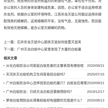
杀虫剂
，而且喷的杀虫剂有猛烈的刺激性气息，毒性也十分高，对
办公室的人员的身体安康构成危害，因而，办公室不适合运用喷洒
杀虫剂。依据办公室的环境特性，江高杀虫灭鼠公司倡议运用
杀蟑
胶饵类
的蟑螂药，这类蟑螂药平安，没有气息，无腐蚀性，而且能
有效地灭绝蟑螂，是办公室灭蟑螂的药物。
上一篇：
石井杀虫灭鼠中心厨房灭鼠如何放置灭鼠夹
下一篇：
广州灭治白蚁中心家里发现了大量的白蚁巢
相关文章
从化白蚁防治公司家庭白蚁危害的主要表现有哪些呢
2020/09/21
天河杀灭白蚁机构卫生间容易招白蚁吗？
2025/07/15
广州白蚁防治中心怎样找到白蚁的巢穴？白蚁会在哪里
2020/09/21
广州白蚁防治：已经灭治白蚁还需做预防吗？
2019/12/17
萝岗白蚁预防站长得像蚂蚁却有翅膀的究竟是什么？
2025/08/13