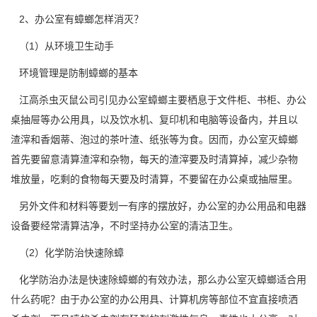
2、办公室有蟑螂怎样消灭？
（1）从环境卫生动手
环境管理是防制蟑螂的基本
江高杀虫灭鼠公司
引见办公室蟑螂主要栖息于文件柜、书柜、办公
桌抽屉等办公用具，以及饮水机、复印机和电脑等设备内，并且以
渣滓和香烟蒂、泡过的茶叶渣、纸张等为食。因而，办公室灭蟑螂
首先要留意清算渣滓和杂物，每天的渣滓要及时清算掉，
减少杂物
堆放量，吃剩的食物每天要及时清算，不要留在办公桌或抽屉里。
另外文件和材料等要划一有序的摆放好，办公室的办公用品和电器
设备要经常清算洁净，不时坚持办公室的清洁卫生。
（2）化学防治快速除蟑
化学防治办法是快速除蟑螂的有效办法，那么办公室灭蟑螂适合用
什么药呢？由于办公室的办公用具、计算机房等部位不宜直接
喷洒