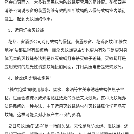
然会自窗而入。大多数居民以为防蚊蝇更管用的是
纱窗
。花都四害
消杀公司说纱窗的装置能够有效的阻断蚊蝇的入侵与蚊蝇室内繁衍
滋生，起到灭蚊蝇的作用。
3、运用灯来灭蚊蝇
花都四害消杀公司
对付蚊蝇的侵扰，装置纱窗、花香驱蚊和“糖衣
炮弹”法都显得有些被动，而杀灭蚊蝇更主动也更为有效同是更对身
体无害的灭蚊蝇办法则是以灭蚊蝇灯来杀灭蚊子苍蝇。灭蚊蝇灯是
应用蚊蝇的趋光性诱惑蚊蝇接触网面，并用高压电击是蚊蝇致死。
4、给蚊蝇以“糖衣炮弹”
“糖衣炮弹”即便用糖水、蜜水、米酒等甘美来诱惑蚊蝇往瓶子里
钻，进而会被糖水或米酒黏住致死的办法来灭蚊蝇，这种灭蚊蝇办
法是民间的一种办法，由于运用灭蚊蝇
杀虫剂
灭蚊蝇属化学药品灭
蚊蝇，这样可能会对小孩产生不良的影响。
夏日与蚊蝇的“战争”是一场耐久战，无论是想防蚊蝇、驱蚊蝇，还