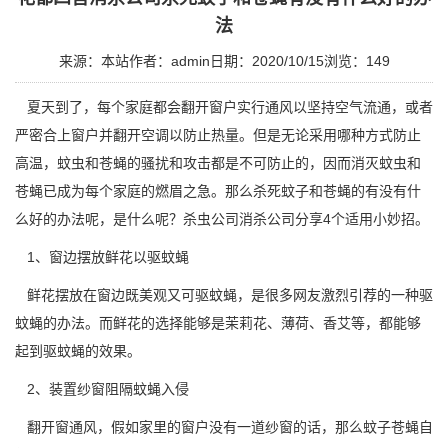
法
来源：本站
作者：admin
日期：2020/10/15
浏览：
149
夏天到了，每个家庭都会翻开窗户实行通风以
坚持空气流通
，或者
严密合上窗户并翻开空调以防止热量。但是无论采用哪种方式防止
高温，蚊虫和苍蝇的骚扰和攻击都是不可防止的，因而消灭蚊虫和
苍蝇已成为每个家庭的燃眉之急。那么
杀死蚊子和苍蝇
的有没有什
么好的办法呢，是什么呢？杀虫公司消杀公司分享4个适用小妙招。
1、窗边摆放鲜花以驱蚊蝇
鲜花摆放在窗边既美观又可
驱蚊蝇
，是很多网友激烈引荐的一种驱
蚊蝇的办法。而鲜花的选择能够是茉莉花、薄荷、香艾等，都能够
起到驱蚊蝇的效果。
2、装置纱窗阻隔蚊蝇入侵
翻开窗通风，假如家里的窗户没有一道纱窗的话，那么蚊子苍蝇自