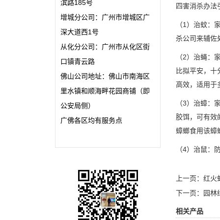
滨路185号
四害消杀办法
增城分公司：广州市增城区广
（1）治蚊：
深大道西1号
杀公司来辅佐
从化分公司：广州市从化区街
（2）治蝇：
口镇青云路
比拟平安，十
佛山公司地址：佛山市南海区
高效，适用于
里水镇和顺海畔花园商铺（即
（3）治蟑：
公安局侧）
胶饵，可有效
广佛各区均有服务点
蟑螂食用该蟑
（4）治鼠：
上一页：
红火
下一页：
园林
相关产品