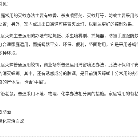
引见：
家庭常用的灭蚊办法主要有蚊香、杀虫喷雾剂、灭蚊灯等，防蚊主要采用
处置；另外，室内或进出口通道可装置灭蚊灯，以到达更好的控制效果。
家庭灭蝇主要运用的办法有粘蝇纸、杀虫喷雾剂、捕蝇器，防蝇手腕跟防
分合适家庭运用，而捕蝇器平安、环保、便利，坚固耐用，它是采用苍蝇
多种环境。
家庭灭蟑普通运用胶饵，商业场所普通运用滞留喷洒办法，此法环保和平
的消灭蟑螂。其中，还有诱惑成分的胶饵，是目前消灭蟑螂十分常用的办
螂的尸体后，也会“中招”。
防治老鼠，普通采用环境、物理、化学办法相分离的措施。家庭常用的有
蚁防治
绿化灭治白蚁