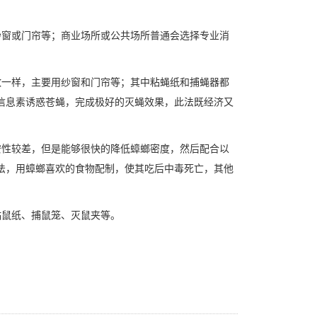
纱窗或门帘等；商业场所或公共场所普通会选择专业消
蚊一样，主要用纱窗和门帘等；其中粘蝇纸和捕蝇器都
信息素诱惑苍蝇，完成极好的灭蝇效果，此法既经济又
安性较差，但是能够很快的降低蟑螂密度，然后配合以
法，用蟑螂喜欢的食物配制，使其吃后中毒死亡，其他
粘鼠纸、捕鼠笼、灭鼠夹等。